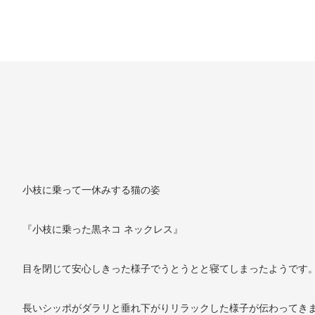
小枝に乗って一休みする猫の姿
『小枝に乗った黒ネコ ネックレス』
目を閉じて安心しきった様子でうとうとと寝てしまったようです
長いシッポがダラリと垂れ下がりリラックした様子が伝わってき