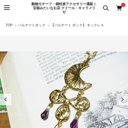
動物モチーフ・個性派アクセサリー通販｜
0
宝箱みたいなお店 クイール・キャラメリ
ゼ
TOP
パルナートポック
【パルナート ポック】 ネックレス