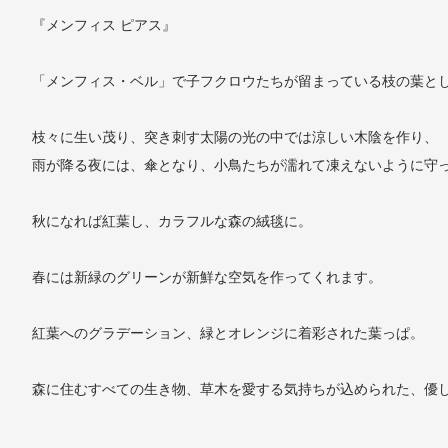
『メンフィス ピアス』
「メンフィス・ベル」で子フクロウたちが留まっている枝の葉と
枝々に生い茂り、突き刺す太陽の光の中では涼しい木陰を作り、
雨が降る夜には、傘となり、小鳥たちが濡れて凍えないように守
秋になれば紅葉し、カラフルな森の絨毯に。
春には新緑のグリーンが新鮮な空気を作ってくれます。
紅葉へのグラデーション、緑とオレンジに着彩された葉っぱ。
森に住むすべての生き物、草木を愛する気持ちが込められた、優