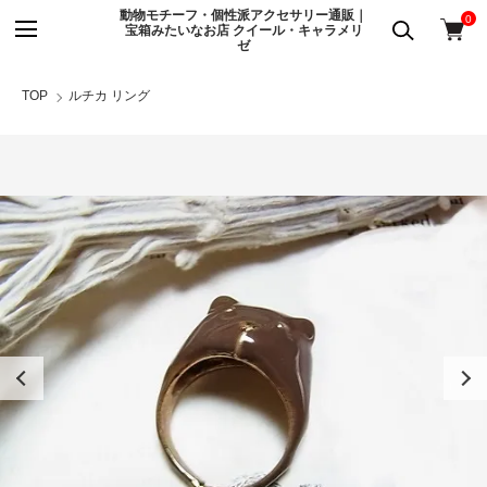
動物モチーフ・個性派アクセサリー通販｜
0
宝箱みたいなお店 クイール・キャラメリ
ゼ
TOP
ルチカ リング