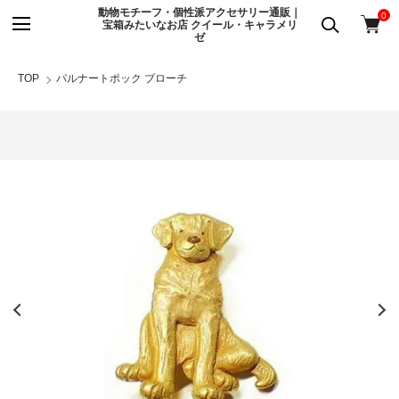
動物モチーフ・個性派アクセサリー通販｜
0
宝箱みたいなお店 クイール・キャラメリ
ゼ
TOP
パルナートポック ブローチ