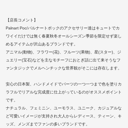
【店長コメント】
Palnart Poc/パルナートポックのアクセサリー達はキュートでカ
ワイイだけでは無く春夏秋冬オールシーズン季節を限定せず楽し
めるアイテムが沢山あるブランドです。
アニマル(動物)、フラワー(花)、フルーツ(果物)、星(スター)、ジ
ュエリー(宝石)などを主なモチーフにおとぎ話に出て来そうなフ
ァンタジックでメルヘンチックな世界観がそこには存在します。
安心の日本製、ハンドメイドでパーツの一つ一つまで色を塗りカ
ラフルでリアルな完成度に仕上がっているのがオススメポイント
です。
ナチュラル、フェミニン、ユーモラス、ユニーク、カジュアルな
ど可愛いイメージが支持され大人からレディース、ティーン、キ
ッズ、メンズまでファンの多いブランドです。