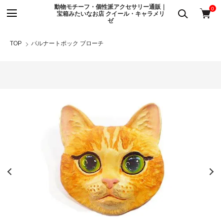
動物モチーフ・個性派アクセサリー通販｜
0
宝箱みたいなお店 クイール・キャラメリ
ゼ
TOP
パルナートポック ブローチ