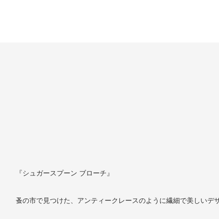
『シュガースプーン ブローチ』
蚤の市で見つけた、アンティークレースのように繊細で美しいデ