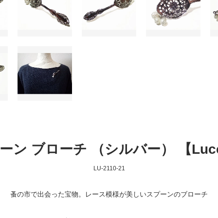
ン ブローチ （シルバー） 【Lucc
LU-2110-21
蚤の市で出会った宝物。レース模様が美しいスプーンのブローチ