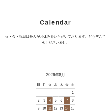
Calendar
火・金・祝日は番人がお休みをいただいております。どうぞご了
承くださいませ。
2026年8月
日
月
火
水
木
金
土
1
2
3
4
5
6
7
8
9
10
11
12
13
14
15