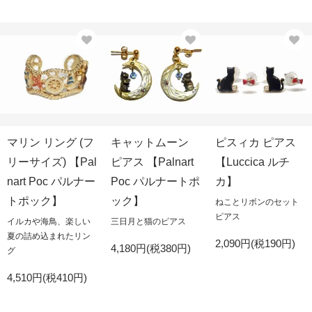
マリン リング (フ
キャットムーン
ピスィカ ピアス
リーサイズ) 【Pal
ピアス 【Palnart
【Luccica ルチ
nart Poc パルナー
Poc パルナートポ
カ】
トポック】
ック】
ねことリボンのセット
ピアス
イルカや海鳥、楽しい
三日月と猫のピアス
夏の詰め込まれたリン
2,090円(税190円)
4,180円(税380円)
グ
4,510円(税410円)