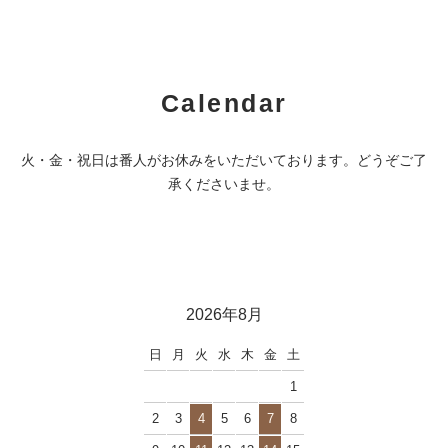
Calendar
火・金・祝日は番人がお休みをいただいております。どうぞご了
承くださいませ。
2026年8月
日
月
火
水
木
金
土
1
2
3
4
5
6
7
8