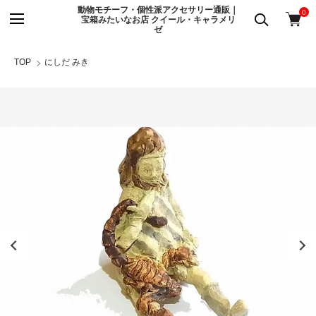
動物モチーフ・個性派アクセサリー通販｜
0
宝箱みたいなお店 クイール・キャラメリ
ゼ
TOP
にしだ みき