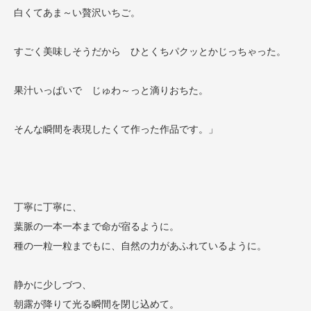
白くてあま～い贅沢いちご。
すごく美味しそうだから ひとくちパクッとかじっちゃった。
果汁いっぱいで じゅわ～っと滴りおちた。
そんな瞬間を表現したくて作った作品です。」
丁寧に丁寧に、
葉脈の一本一本まで命が宿るように。
種の一粒一粒までもに、自然の力があふれているように。
静かに少しづつ、
朝露が降りて光る瞬間を閉じ込めて。