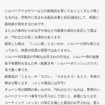
シルバーアクセサリーなどの銀製品を置いておくとくすんで黒く
なるのは、空気中に含まれる硫化水素と反応(硫化)して、表面に
硫化銀が発生するためです。
また人の体内から出る汗や油などの硫黄の成分が反応して黄ば
み・汚れなどが起こる場合があります。
硫化した銀は、『いぶし銀』ともいわれ、シルバーの持ち味とな
っており、純度や品質が原因ではありません。
シルバー925製品の手軽なお手入れの方法は、シルバー用の超微
粒子研磨剤を含んだ布（銀磨き布・シルバーポリッシュクロス）
等で磨く事です。
銀製品の『くもり』や『ヨゴレ』『小さなキズ』をとり、本来の
輝きが甦ります。（メッキ製品には不可）
チェーン等の隙間の多いものや、汚れがひどいものは、専用のシ
ルバークリーナー液等でお手入れして頂くと、綺麗になります。
コーティング（メッキ）の加工を施した製品のお手入れは、柔ら