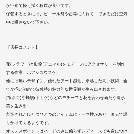
かい布で軽く拭く程度が良いです。
保管するときには、ビニール袋や缶等に入れて、できるだけ空気
中に晒さないで下さい。
【店長コメント】
花(フラワー)と動物(アニマル)をモチーフにアクセサリーを制作
する作家、ホアシユウスケ。
他には無いデザイン、優れたアート感覚、卓越した高い技術、全
てが揃い初めて彼独特の魅力的な世界観が生み出されます。
猫(ネコ)や蜥蜴(トカゲ)などのモチーフと花を合わせ新たな造形
美を生み出す…
創造されたひとつひとつのアイテムにテーマ性があり、まるで語
りかけてくるようです。
オススメポイントはハードのみに偏らずレディースでも身につけ