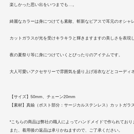
楽しかった思い出をいつまでも…。
綺麗なカラーは身につけても素敵、斬新なピアスで耳元のオシャ
カットガラスが光を受けキラキラと輝きますますの美しさを表現
夜の夏祭り等に身につけていくとぴったりのアイテムです。
大人可愛いアクセサリーで雰囲気を盛り上げ浴衣などとコーディ
【サイズ】50mm、チェーン20mm
【素材】真鍮（ポスト部分：サージカルステンレス）カットガラ
*こちらの商品は弊社の職人によってハンドメイドで作られてお
また、着用後の返品は承りかねますので、ご了承ください。