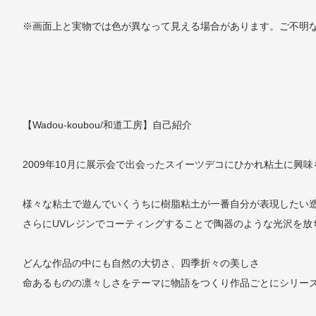
※画面上と実物では色が異なって見える場合があります。ご不明
【Wadou-koubou/和道工房】自己紹介
2009年10月に展示会で出会ったスイーツデコにひかれ粘土に興
様々な粘土で遊んでいくうちに樹脂粘土が一番自分が表現したい
さらにUVレジンでコーティングすることで陶器のような光沢を放
どんな作品の中にも自然の大切さ、四季折々の美しさ
命あるものの凛々しさをテーマに物語をつくり作品ごとにシリー