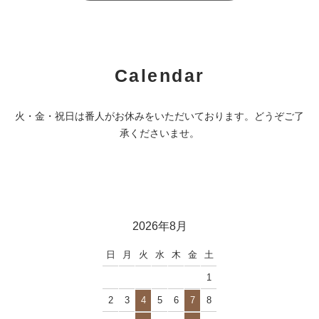
Calendar
火・金・祝日は番人がお休みをいただいております。どうぞご了
承くださいませ。
2026年8月
日
月
火
水
木
金
土
1
2
3
4
5
6
7
8