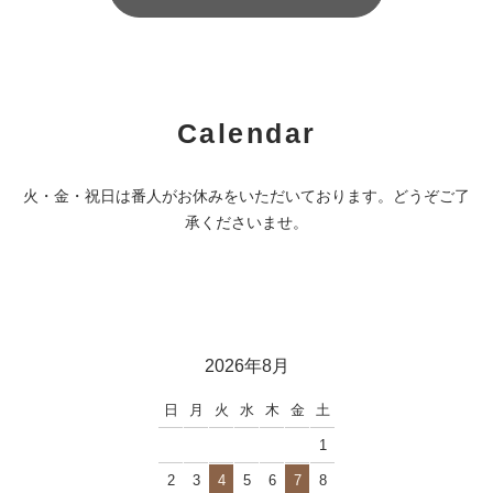
Calendar
火・金・祝日は番人がお休みをいただいております。どうぞご了
承くださいませ。
2026年8月
日
月
火
水
木
金
土
1
2
3
4
5
6
7
8