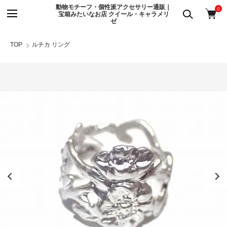
動物モチーフ・個性派アクセサリー通販｜
0
宝箱みたいなお店 クイール・キャラメリ
ゼ
TOP
ルチカ リング