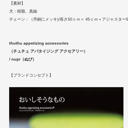
【素材】
犬：樹脂、真鍮
チェーン：（丹銅にメッキ)/長さ50ｃｍ＝ 45ｃｍ＋アジャスター
thuthu appetizing accessories
（チュチュ アパタイジング アクセアリー）
/ nupi（ぬぴ）
【ブランドコンセプト】