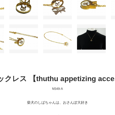
 【thuthu appetizing acces
N549-A
柴犬のしばちゃんは、おさんぽ大好き