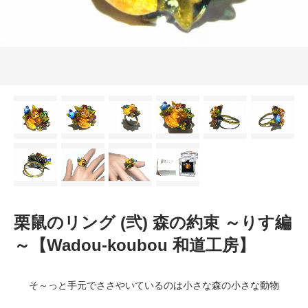
栗鼠のリング (弐) 森の約束 ～りす編
～【Wadou-koubou 和道工房】
そ～っと手元でささやいているのは小さな森の小さな動物