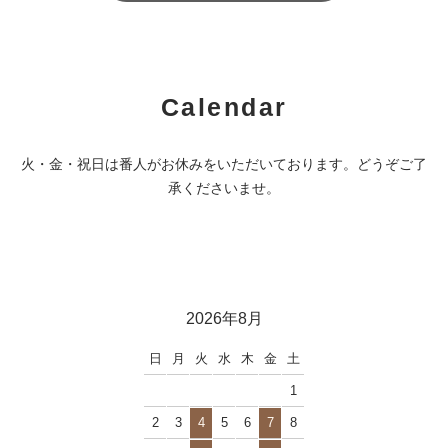
Calendar
火・金・祝日は番人がお休みをいただいております。どうぞご了
承くださいませ。
2026年8月
日
月
火
水
木
金
土
1
2
3
4
5
6
7
8