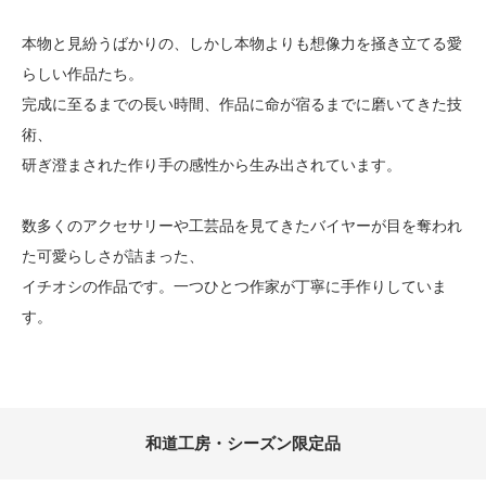
本物と見紛うばかりの、しかし本物よりも想像力を掻き立てる愛
らしい作品たち。
完成に至るまでの長い時間、作品に命が宿るまでに磨いてきた技
術、
研ぎ澄まされた作り手の感性から生み出されています。
数多くのアクセサリーや工芸品を見てきたバイヤーが目を奪われ
た可愛らしさが詰まった、
イチオシの作品です。一つひとつ作家が丁寧に手作りしていま
す。
カテゴリー一覧
和道工房・シーズン限定品