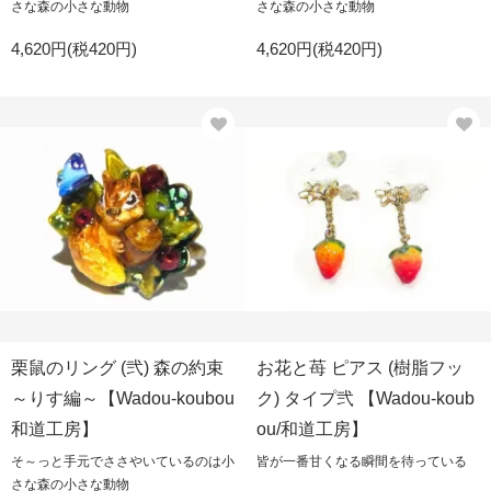
さな森の小さな動物
さな森の小さな動物
4,620円(税420円)
4,620円(税420円)
栗鼠のリング (弐) 森の約束
お花と苺 ピアス (樹脂フッ
～りす編～【Wadou-koubou
ク) タイプ弐 【Wadou-koub
和道工房】
ou/和道工房】
そ～っと手元でささやいているのは小
皆が一番甘くなる瞬間を待っている
さな森の小さな動物