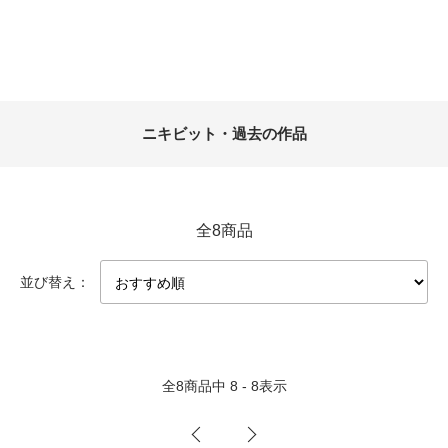
カテゴリー一覧
ニキビット・過去の作品
全8商品
並び替え：
全
8
商品中
8 - 8
表示