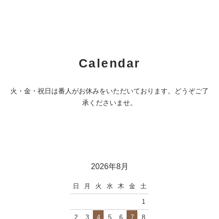
Calendar
火・金・祝日は番人がお休みをいただいております。どうぞご了
承くださいませ。
2026年8月
日
月
火
水
木
金
土
1
2
3
4
5
6
7
8