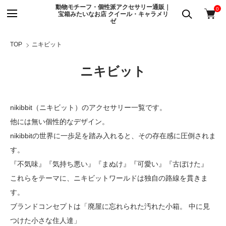
動物モチーフ・個性派アクセサリー通販｜
0
宝箱みたいなお店 クイール・キャラメリ
ゼ
TOP
ニキビット
ニキビット
nikibbit（ニキビット）のアクセサリー一覧です。
他には無い個性的なデザイン。
nikibbitの世界に一歩足を踏み入れると、その存在感に圧倒されま
す。
『不気味』『気持ち悪い』『まぬけ』『可愛い』『古ぼけた』
これらをテーマに、ニキビットワールドは独自の路線を貫きま
す。
ブランドコンセプトは「廃屋に忘れられた汚れた小箱。 中に見
つけた小さな住人達」