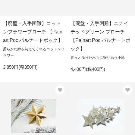
【廃盤・入手困難】コット
【廃盤・入手困難】ユナイ
ンフラワーブローチ 【Paln
テッドグリーン ブローチ
art Poc パルナートポック】
【Palnart Poc パルナートポ
ック】
柔らかな綿を与えてくれるコットンフ
ラワー
青々と茂った木々に寄り添う小鳥
3,850円(税350円)
4,400円(税400円)