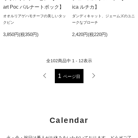
art Poc パルナートポック】
ica ルチカ】
オオルリアゲハモチーフの美しいタッ
ダンディキャット、ジェームズのユニ
クピン
ークなブローチ
3,850円(税350円)
2,420円(税220円)
全
102
商品中
1 - 12
表示
1
ページ目
Calendar
火・金・祝日は番人がお休みをいただいております。どうぞご了