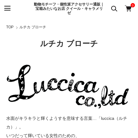
動物モチーフ・個性派アクセサリー通販｜
0
宝箱みたいなお店 クイール・キャラメリ
ゼ
TOP
ルチカ ブローチ
ルチカ ブローチ
水面がキラキラと輝くようすを意味する言葉…「luccica（ルチ
カ）」。
いつだって輝いている女性のための、