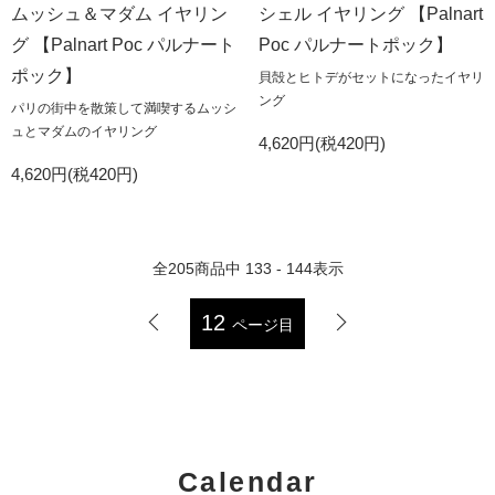
ムッシュ＆マダム イヤリン
シェル イヤリング 【Palnart
グ 【Palnart Poc パルナート
Poc パルナートポック】
ポック】
貝殻とヒトデがセットになったイヤリ
ング
パリの街中を散策して満喫するムッシ
ュとマダムのイヤリング
4,620円(税420円)
4,620円(税420円)
全
205
商品中
133 - 144
表示
12
ページ目
Calendar