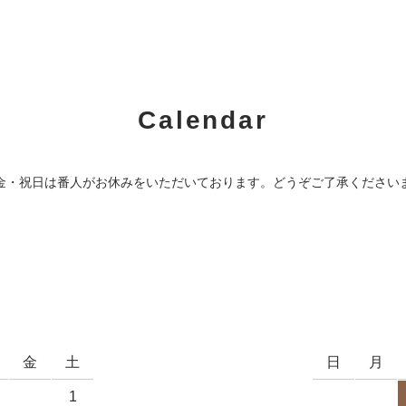
Calendar
金・祝日は番人がお休みをいただいております。どうぞご了承ください
金
土
日
月
1