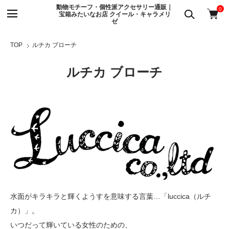
動物モチーフ・個性派アクセサリー通販｜
0
宝箱みたいなお店 クイール・キャラメリ
ゼ
TOP
ルチカ ブローチ
ルチカ ブローチ
水面がキラキラと輝くようすを意味する言葉…「luccica（ルチ
カ）」。
いつだって輝いている女性のための、